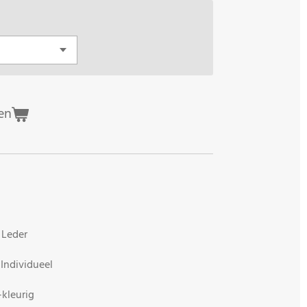
en
der
idueel
urig