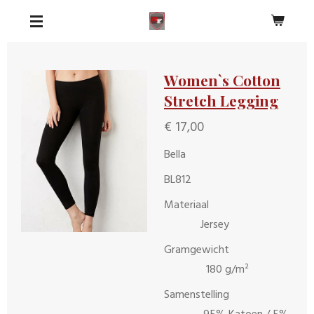
Ga
direct
naar
de
Women`s Cotton
hoofdinhoud
Stretch Legging
€ 17,00
Bella
BL812
Materiaal
Jersey
Gramgewicht
180 g/m²
Samenstelling