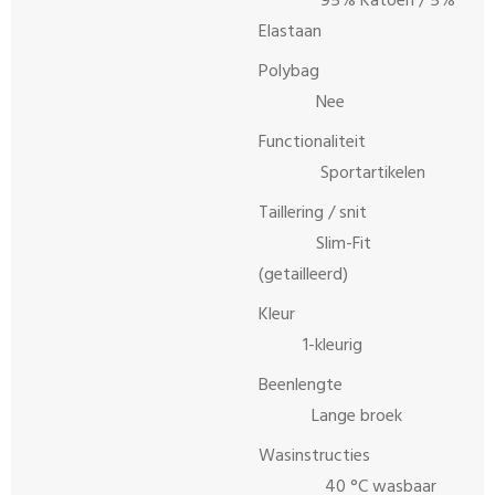
95% Katoen / 5%
Elastaan
Polybag
Nee
Functionaliteit
Sportartikelen
Taillering / snit
Slim-Fit
(getailleerd)
Kleur
1-kleurig
Beenlengte
Lange broek
Wasinstructies
40 °C wasbaar