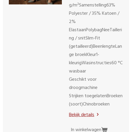
g/m²Samenstelling63%
Polyester / 35% Katoen /
2%
ElastaanPolybagNeeTailleri
ng / snitSlim-Fit
(getailleerd)BeenlengteLan
ge broekKleur1-
kleurigWasinstructies60 °C
wasbaar
Geschikt voor
droogmachine
Strijken toegelatenBroeken
(soort)Chinobroeken
Bekijk details
In winkelwagen