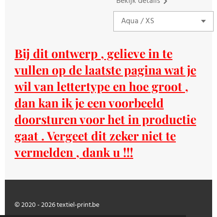
Bekijk details
Bij dit ontwerp , gelieve in te
vullen op de laatste pagina wat je
wil van lettertype en hoe groot ,
dan kan ik je een voorbeeld
doorsturen voor het in productie
gaat . Vergeet dit zeker niet te
vermelden , dank u !!!
© 2020 - 2026 textiel-print.be