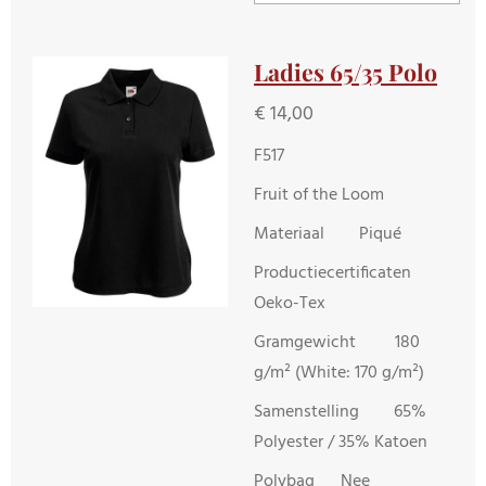
Ladies 65/35 Polo
€ 14,00
F517
Fruit of the Loom
Materiaal Piqué
Productiecertificaten
Oeko-Tex
Gramgewicht 180
g/m² (White: 170 g/m²)
Samenstelling 65%
Polyester / 35% Katoen
Polybag Nee