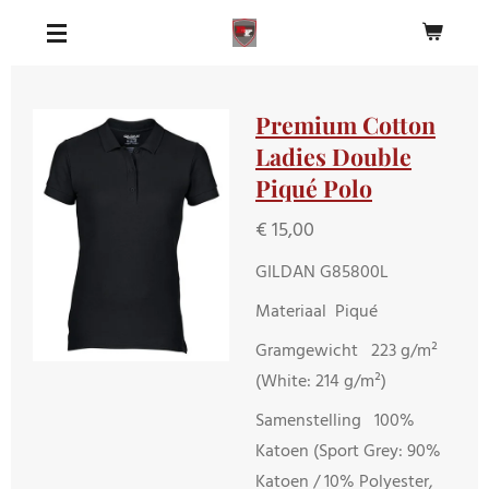
Ga
direct
naar
de
Premium Cotton
hoofdinhoud
Ladies Double
Piqué Polo
€ 15,00
GILDAN G85800L
Materiaal Piqué
Gramgewicht 223 g/m²
(White: 214 g/m²)
Samenstelling 100%
Katoen (Sport Grey: 90%
Katoen / 10% Polyester,