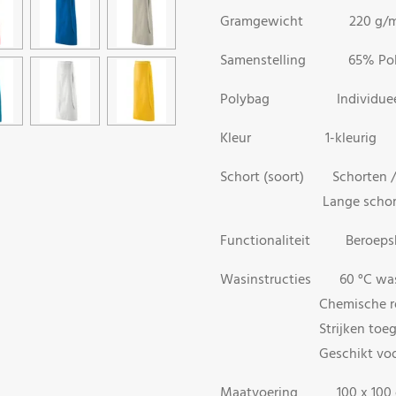
Gramgewicht 220 g/m
Samenstelling 65% Polye
Polybag Individuee
Kleur 1-kleurig
Schort (soort) Schorten /
Lange schort
Functionaliteit Beroepsk
Wasinstructies 60 °C wa
Chemische reinigi
Strijken toegel
Geschikt voor ind
Maatvoering 100 x 100