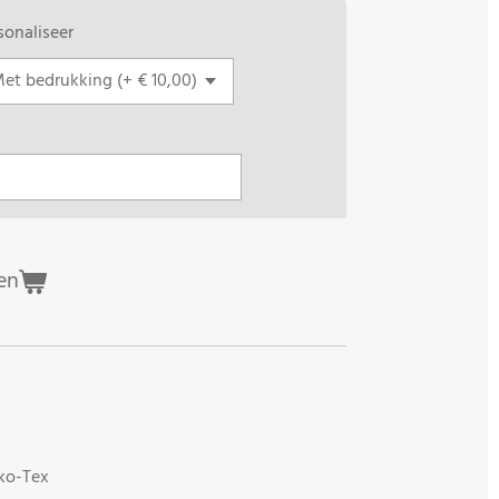
sonaliseer
en
ko-Tex