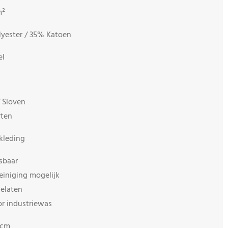
²
ster / 35% Katoen
l
 Sloven
en
leding
sbaar
ng mogelijk
aten
ustriewas
 cm