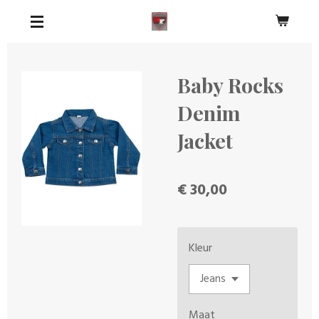
Ga
direct
naar
de
Baby Rocks
hoofdinhoud
Denim
Jacket
€ 30,00
Kleur
Maat