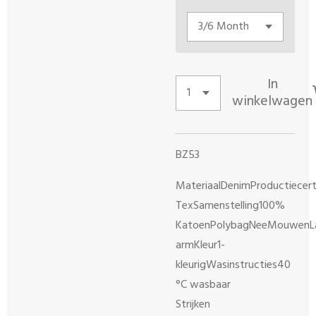
In
winkelwagen
BZ53
MateriaalDenimProductiecert
TexSamenstelling100%
KatoenPolybagNeeMouwenL
armKleur1-
kleurigWasinstructies40
°C wasbaar
Strijken