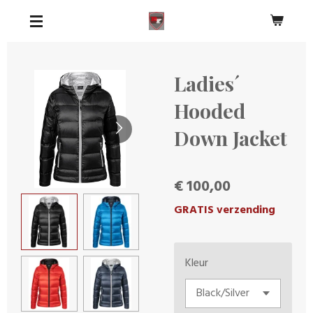
Ga
direct
naar
de
Ladies´
hoofdinhoud
Hooded
Down Jacket
€ 100,00
GRATIS verzending
Kleur