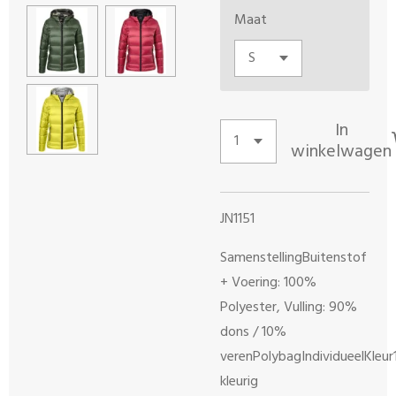
Maat
In
winkelwagen
JN1151
SamenstellingBuitenstof
+ Voering: 100%
Polyester, Vulling: 90%
dons / 10%
verenPolybagIndividueelKleur
kleurig