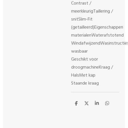
Contrast /
meerkleurigTaillering /
snitSlim-Fit
(getailleerd)Eigenschappen
materialenWaterafstotend
WindafwijzendWasinstructie
wasbaar
Geschikt voor
droogmachineKraag /
HalsMet kap
Staande kraag
D
D
S
D
e
e
h
e
l
e
a
l
e
l
r
e
n
e
n