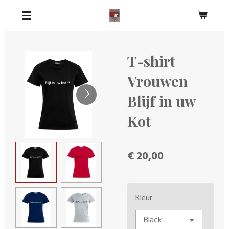
Ga
direct
naar
de
T-shirt
hoofdinhoud
Vrouwen
Blijf in uw
Kot
€ 20,00
Kleur